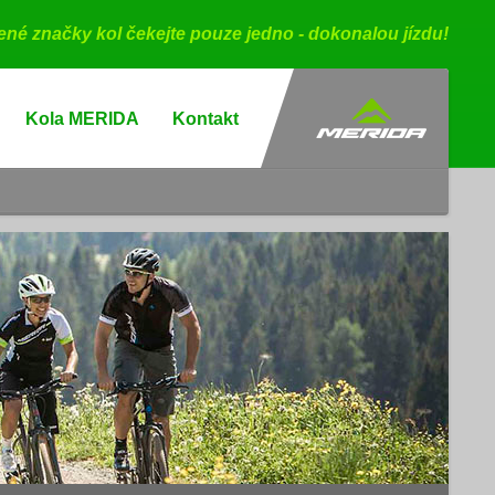
bené značky kol čekejte pouze jedno - dokonalou jízdu!
Kola MERIDA
Kontakt