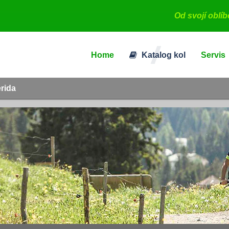
Od svojí oblí
Home
Katalog kol
Servis
erida