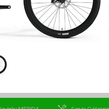
Novinky MERIDA
Servis Cyklospo