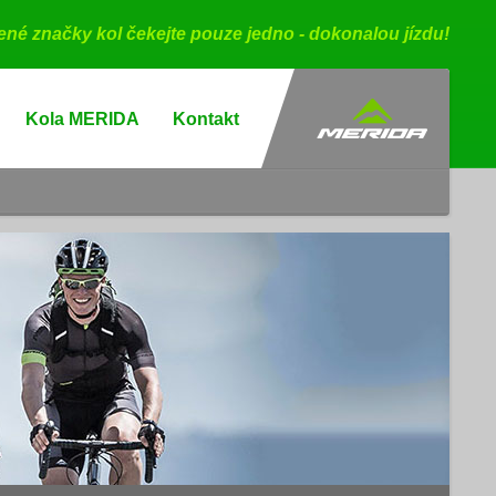
bené značky kol čekejte pouze jedno - dokonalou jízdu!
Kola MERIDA
Kontakt