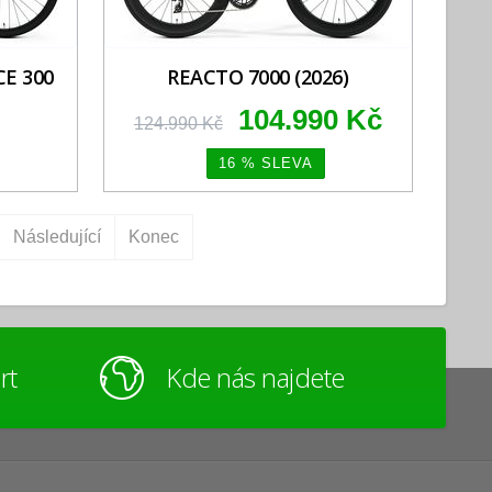
E 300
REACTO 7000 (2026)
104.990 Kč
124.990 Kč
16 % SLEVA
Následující
Konec
rt
Kde nás najdete