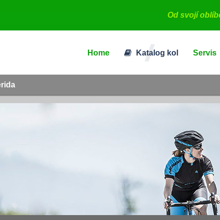
Od svojí oblí
Home
Katalog kol
Servis
erida