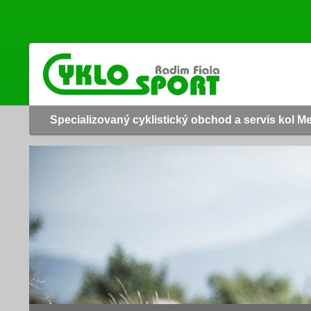
Specializovaný cyklistický obchod a servis kol M