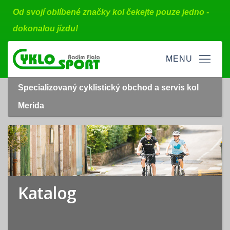
Od svojí oblíbené značky kol čekejte pouze jedno -
dokonalou jízdu!
Specializovaný cyklistický obchod a servis kol
Merida
Katalog