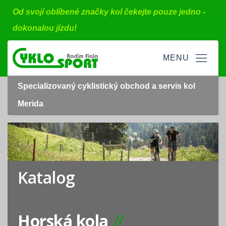
Od svojí oblíbené značky kol čekejte pouze jedno -
dokonalou jízdu!
Specializovaný cyklistický obchod a servis kol
Merida
Katalog
Horská kola