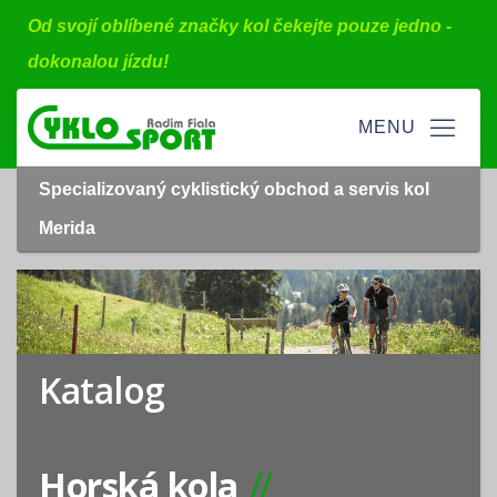
Od svojí oblíbené značky kol čekejte pouze jedno -
dokonalou jízdu!
Specializovaný cyklistický obchod a servis kol
Merida
Katalog
Horská kola