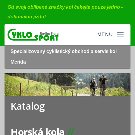
Od svojí oblíbené značky kol čekejte pouze jedno -
dokonalou jízdu!
Specializovaný cyklistický obchod a servis kol
Merida
Katalog
Horská kola